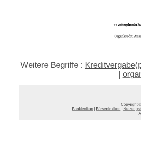
<< vorhergehender Fa
Organkredit, Au
Weitere Begriffe :
Kreditvergabe(
|
organ
Copyright ©
Banklexikon
|
Börsenlexikon
|
Nutzungs
A