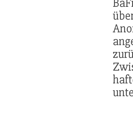
BaF
übe
Ano
ang
zu
Zwi
ha
unte