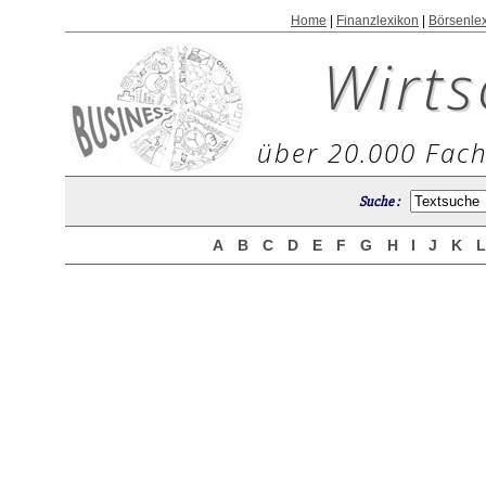
Home
|
Finanzlexikon
|
Börsenle
Wirts
über 20.000 Fach
Suche :
A
B
C
D
E
F
G
H
I
J
K