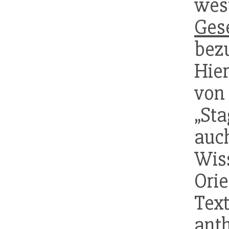
wes
Gese
bez
Hier
von
„Sta
au
Wis
Orie
T
ant