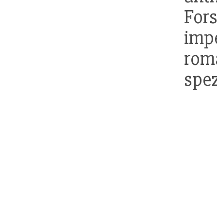
Fo
im
ro
spez