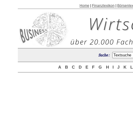
Home
|
Finanzlexikon
|
Börsenle
Wirts
über 20.000 Fach
Suche :
A
B
C
D
E
F
G
H
I
J
K