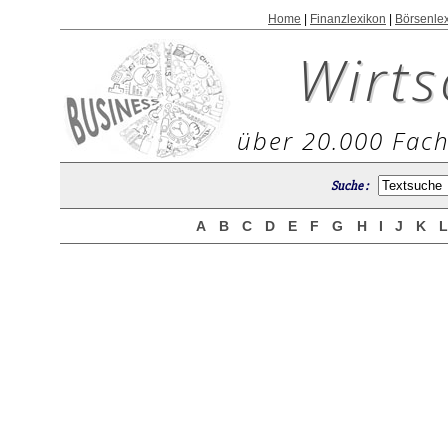
Home
|
Finanzlexikon
|
Börsenle
Wirts
über 20.000 Fach
Suche :
A
B
C
D
E
F
G
H
I
J
K