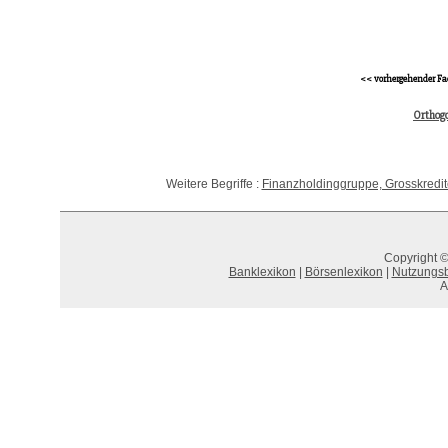
<< vorhergehender Fa
Orthogo
Weitere Begriffe :
Finanzholdinggruppe, Grosskredit
Copyright ©
Banklexikon
|
Börsenlexikon
|
Nutzungs
A