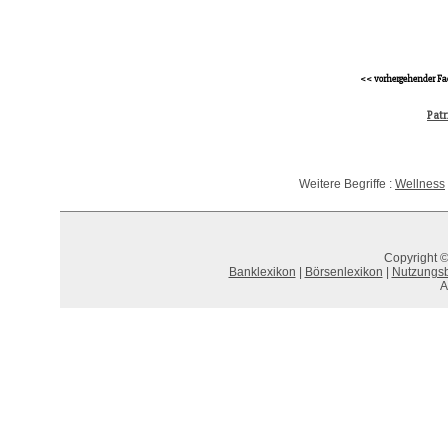
<< vorhergehender Fa
Patr
Weitere Begriffe :
Wellness
Copyright ©
Banklexikon
|
Börsenlexikon
|
Nutzungs
A