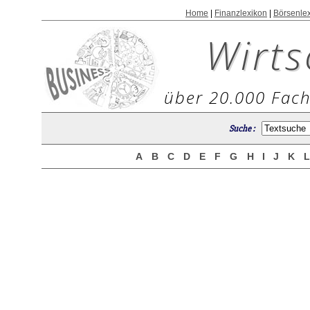
Home
|
Finanzlexikon
|
Börsenle
Wirts
über 20.000 Fach
Suche :
A
B
C
D
E
F
G
H
I
J
K