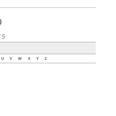
o
15
U
V
W
X
Y
Z