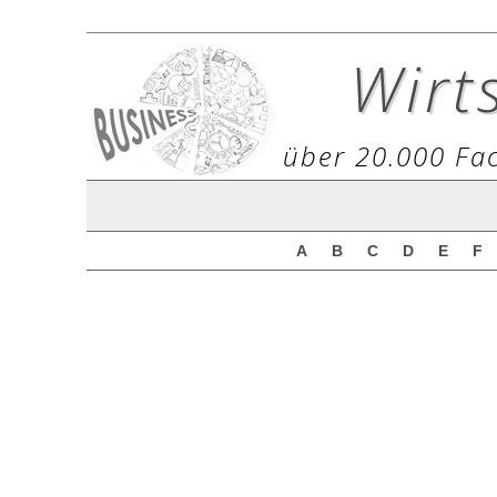
Wirt
über 20.000 Fac
A
B
C
D
E
F