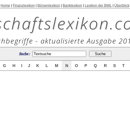
Home
|
Finanzlexikon
|
Börsenlexikon
|
Banklexikon
|
Lexikon der BWL
|
Überblick
schaftslexikon.c
hbegriffe - aktualisierte Ausgabe 20
Suche :
G
H
I
J
K
L
M
N
O
P
Q
R
S
T