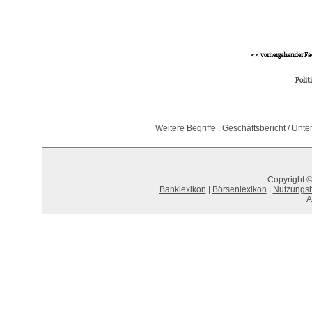
<< vorhergehender Fa
Polit
Weitere Begriffe :
Geschäftsbericht / Unt
Copyright ©
Banklexikon
|
Börsenlexikon
|
Nutzungs
A