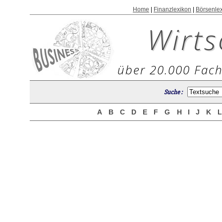
Home
|
Finanzlexikon
|
Börsenle
Wirts
über 20.000 Fach
Suche :
A
B
C
D
E
F
G
H
I
J
K