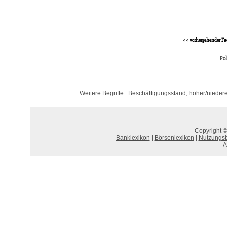
<< vorhergehender Fa
Po
Weitere Begriffe :
Beschäftigungsstand, hoher/niedere
Copyright ©
Banklexikon
|
Börsenlexikon
|
Nutzungs
A