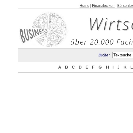
Home
|
Finanzlexikon
|
Börsenle
Wirts
über 20.000 Fach
Suche :
A
B
C
D
E
F
G
H
I
J
K