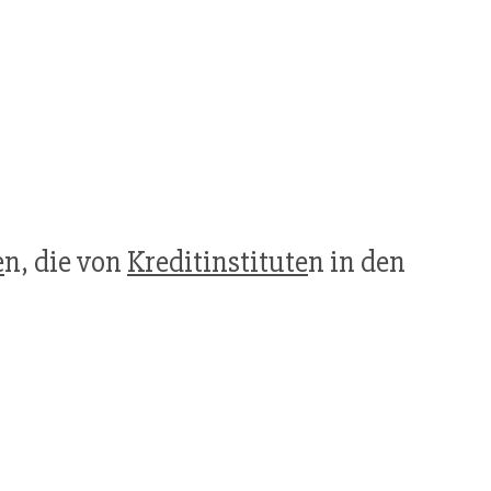
e
n, die von
Kreditinstitute
n in den