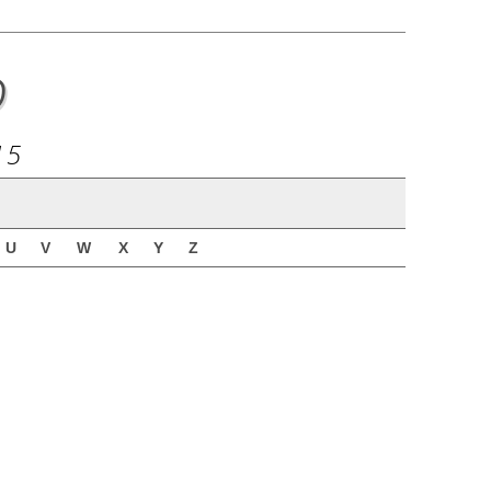
o
15
U
V
W
X
Y
Z