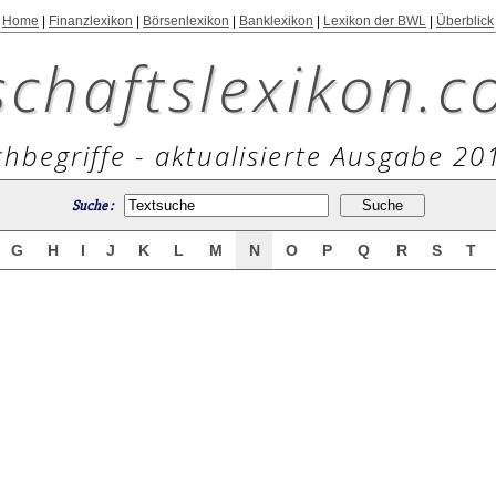
Home
|
Finanzlexikon
|
Börsenlexikon
|
Banklexikon
|
Lexikon der BWL
|
Überblick
schaftslexikon.c
hbegriffe - aktualisierte Ausgabe 20
Suche :
G
H
I
J
K
L
M
N
O
P
Q
R
S
T