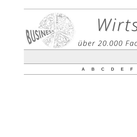
Wirt
über 20.000 Fac
A
B
C
D
E
F