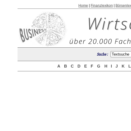
Home
|
Finanzlexikon
|
Börsenle
Wirts
über 20.000 Fach
Suche :
A
B
C
D
E
F
G
H
I
J
K