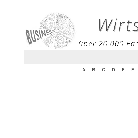
Wirt
über 20.000 Fac
A
B
C
D
E
F