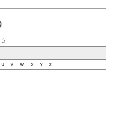
o
15
U
V
W
X
Y
Z