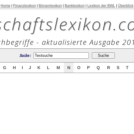
Home
|
Finanzlexikon
|
Börsenlexikon
|
Banklexikon
|
Lexikon der BWL
|
Überblick
schaftslexikon.c
hbegriffe - aktualisierte Ausgabe 20
Suche :
G
H
I
J
K
L
M
N
O
P
Q
R
S
T