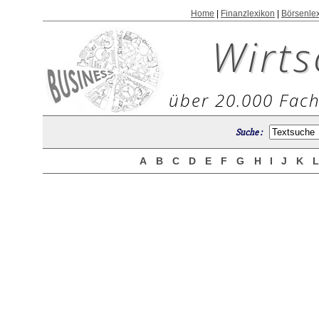
Home
|
Finanzlexikon
|
Börsenle
Wirts
über 20.000 Fach
Suche :
A
B
C
D
E
F
G
H
I
J
K