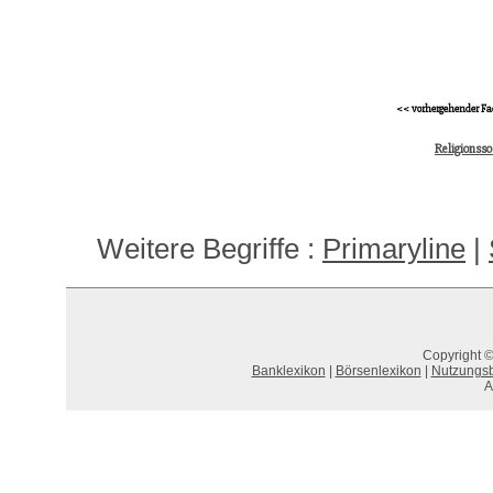
<< vorhergehender Fa
Religionsso
Weitere Begriffe :
Primaryline
|
Copyright ©
Banklexikon
|
Börsenlexikon
|
Nutzungs
A