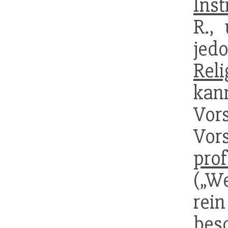
Inst
R.,
jed
Reli
kan
Vor
Vor
pro
(„We
rei
bes