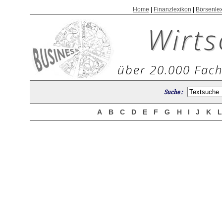
Home
|
Finanzlexikon
|
Börsenle
Wirts
über 20.000 Fach
Suche :
A
B
C
D
E
F
G
H
I
J
K