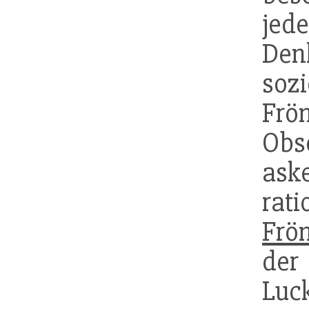
je
De
soz
Frö
Obs
ask
rati
Frö
d
Lu