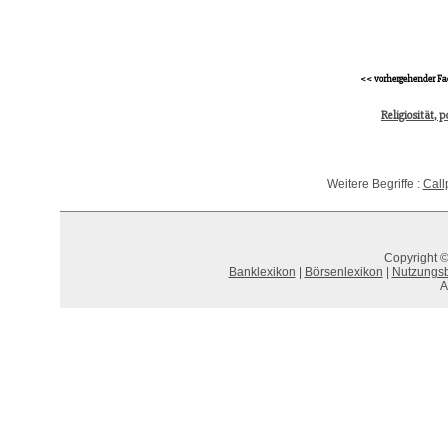
<< vorhergehender Fa
Religiosität, 
Weitere Begriffe :
Call
Copyright ©
Banklexikon
|
Börsenlexikon
|
Nutzungs
A