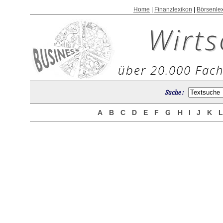
Home
|
Finanzlexikon
|
Börsenle
Wirts
über 20.000 Fach
Suche :
A
B
C
D
E
F
G
H
I
J
K