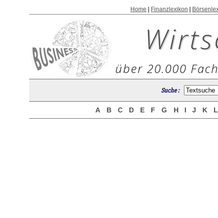
Home
|
Finanzlexikon
|
Börsenle
Wirts
über 20.000 Fach
Suche :
A
B
C
D
E
F
G
H
I
J
K