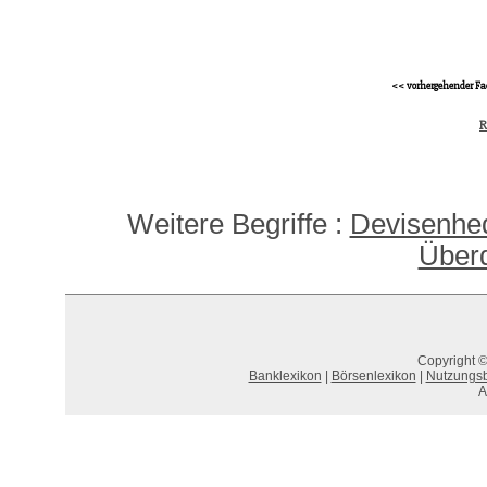
<< vorhergehender Fa
R
Weitere Begriffe :
Devisenhed
Überd
Copyright ©
Banklexikon
|
Börsenlexikon
|
Nutzungs
A