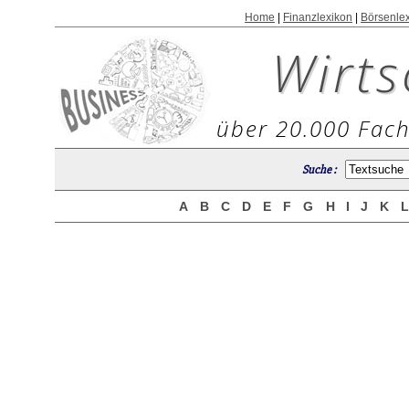
Home
|
Finanzlexikon
|
Börsenle
Wirts
über 20.000 Fach
Suche :
A
B
C
D
E
F
G
H
I
J
K