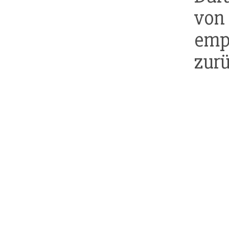
vo
em
zur