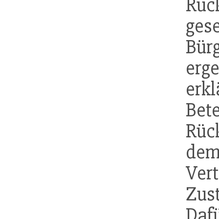
Rüc
gese
Bür
erge
erk
Be
Rüc
de
Ver
Zus
Daf