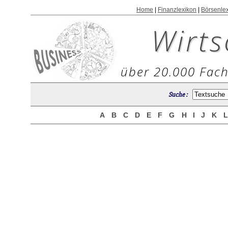
Home
|
Finanzlexikon
|
Börsenle
Wirts
über 20.000 Fach
Suche :
A
B
C
D
E
F
G
H
I
J
K