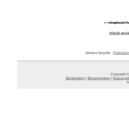
<< vorhergehender Fa
Schicht, gesch
Weitere Begriffe :
Föderalis
Copyright ©
Banklexikon
|
Börsenlexikon
|
Nutzungs
A