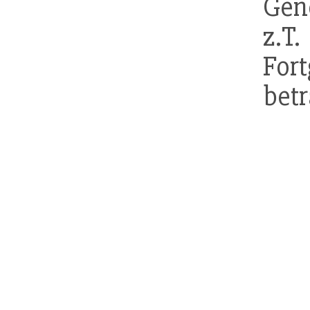
Gen
z.T
Fort
betr