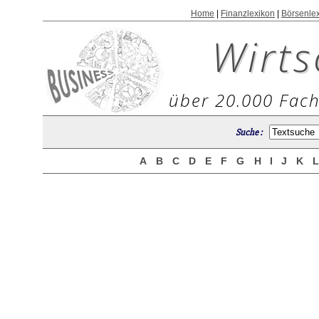
Home
|
Finanzlexikon
|
Börsenle
Wirts
über 20.000 Fach
Suche :
A
B
C
D
E
F
G
H
I
J
K