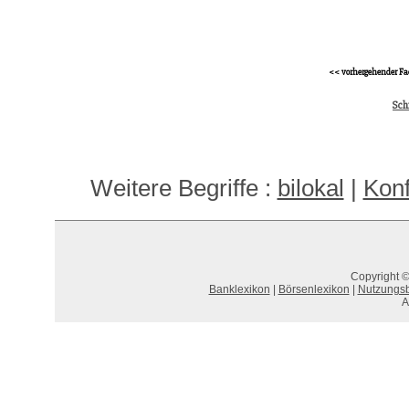
<< vorhergehender Fa
Sch
Weitere Begriffe :
bilokal
|
Konf
Copyright ©
Banklexikon
|
Börsenlexikon
|
Nutzungs
A