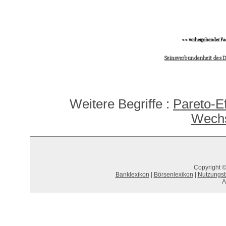
<< vorhergehender Fa
Seinsverbundenheit des 
Weitere Begriffe :
Pareto-Ef
Wechs
Copyright ©
Banklexikon
|
Börsenlexikon
|
Nutzungs
A