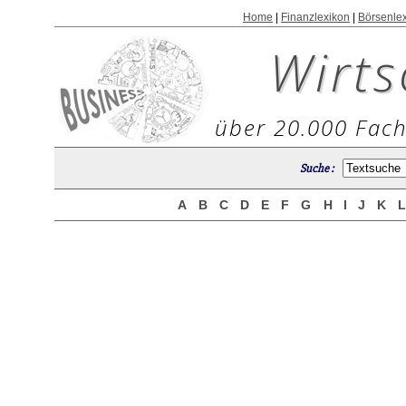
Home
|
Finanzlexikon
|
Börsenle
Wirts
über 20.000 Fach
Suche :
A
B
C
D
E
F
G
H
I
J
K