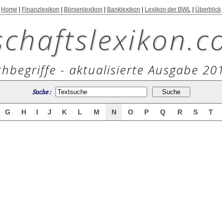
Home
|
Finanzlexikon
|
Börsenlexikon
|
Banklexikon
|
Lexikon der BWL
|
Überblick
schaftslexikon.c
hbegriffe - aktualisierte Ausgabe 20
Suche :
G
H
I
J
K
L
M
N
O
P
Q
R
S
T