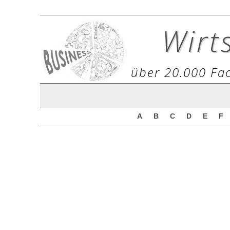
Wirt
über 20.000 Fac
A
B
C
D
E
F