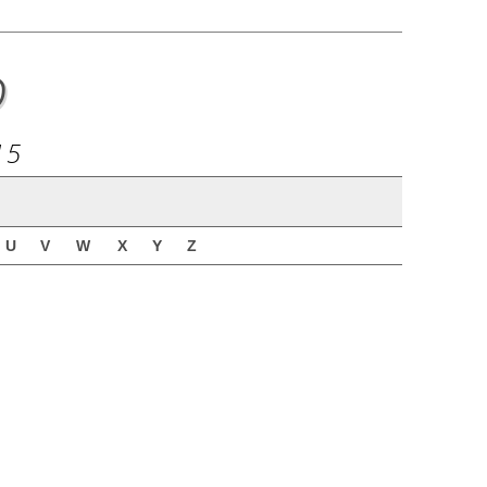
o
15
U
V
W
X
Y
Z