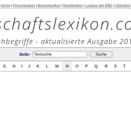
Home
|
Finanzlexikon
|
Börsenlexikon
|
Banklexikon
|
Lexikon der BWL
|
Überblick
schaftslexikon.c
hbegriffe - aktualisierte Ausgabe 20
Suche :
G
H
I
J
K
L
M
N
O
P
Q
R
S
T