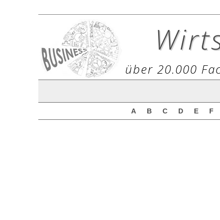
Wirt
über 20.000 Fac
A
B
C
D
E
F