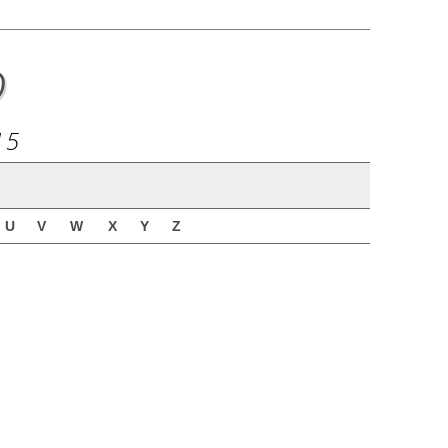
o
15
U
V
W
X
Y
Z