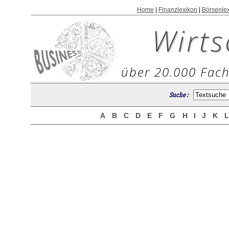
Home
|
Finanzlexikon
|
Börsenle
Wirts
über 20.000 Fach
Suche :
A
B
C
D
E
F
G
H
I
J
K