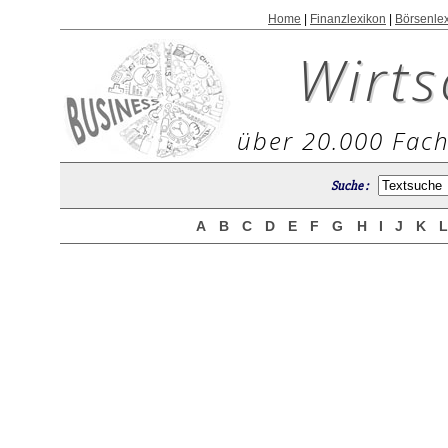
Home
|
Finanzlexikon
|
Börsenle
Wirts
über 20.000 Fach
Suche :
A
B
C
D
E
F
G
H
I
J
K