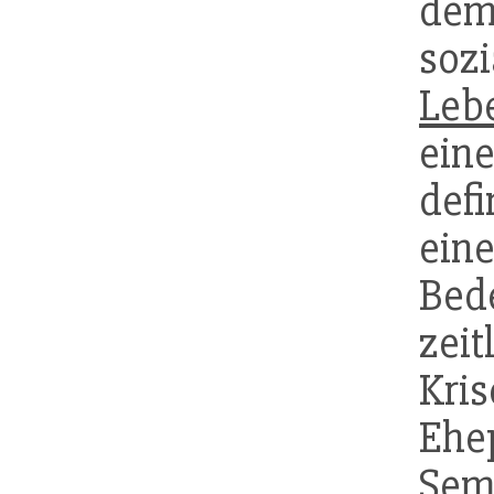
dem
soz
Leb
ein
defi
ein
Bed
zeit
Kr
Eh
Sem