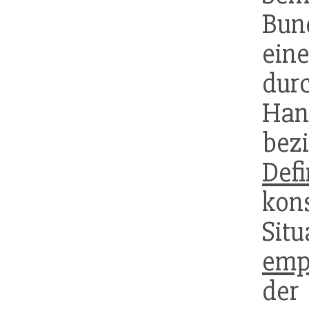
Bun
ein
durc
Ha
bez
Def
kon
Situ
emp
d