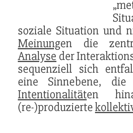
„me
Situ
soziale Situation und n
Meinung
en die zentr
Analyse
der Interaktions
sequenziell sich entf
eine Sinnebene, die 
Intentionalität
en hina
(re-)produzierte
kollekti