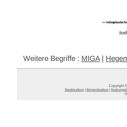
<< vorhergehender Fa
Sparf
Weitere Begriffe :
MIGA
|
Hegem
Copyright ©
Banklexikon
|
Börsenlexikon
|
Nutzungs
A