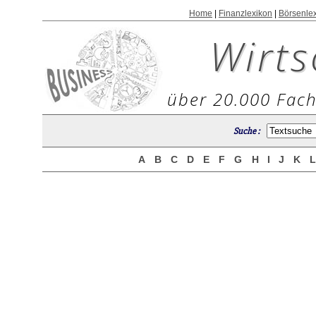
Home
|
Finanzlexikon
|
Börsenle
Wirts
über 20.000 Fach
Suche :
A
B
C
D
E
F
G
H
I
J
K