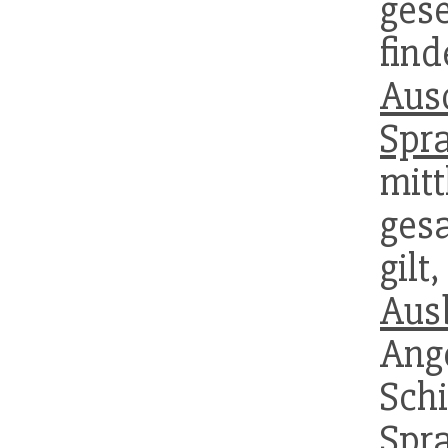
ges
fin
Aus
Spr
mi
ges
gil
Aus
An
Sch
Spr