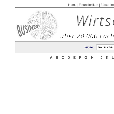
Home
|
Finanzlexikon
|
Börsenle
Wirts
über 20.000 Fach
Suche :
A
B
C
D
E
F
G
H
I
J
K