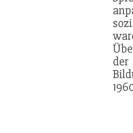
anp
soz
war
Übe
d
Bil
1960