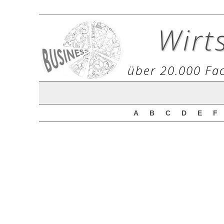
Wirt
über 20.000 Fac
A
B
C
D
E
F