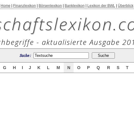
Home
|
Finanzlexikon
|
Börsenlexikon
|
Banklexikon
|
Lexikon der BWL
|
Überblick
schaftslexikon.c
hbegriffe - aktualisierte Ausgabe 20
Suche :
G
H
I
J
K
L
M
N
O
P
Q
R
S
T