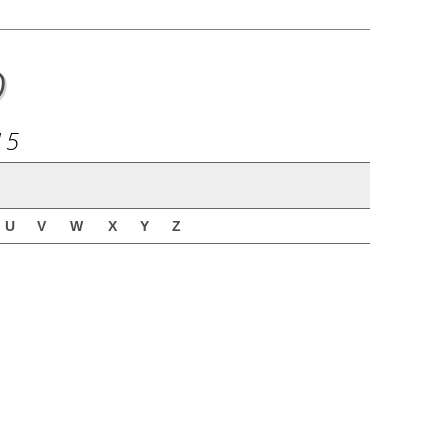
o
15
U
V
W
X
Y
Z