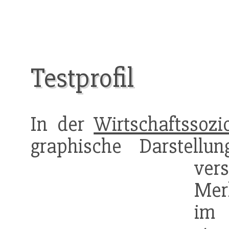
Testprofil
In der
Wirtschaftssozi
graphische Darstellu
ver
Mer
i