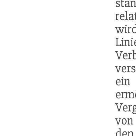
sta
rel
wir
Lin
Ver
ver
ein
erm
Verg
von
den