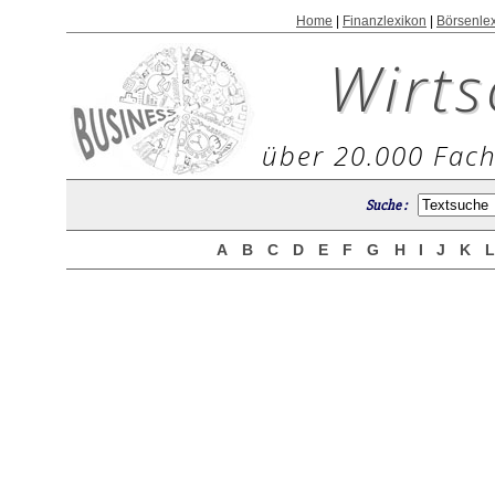
Home
|
Finanzlexikon
|
Börsenle
Wirts
über 20.000 Fach
Suche :
A
B
C
D
E
F
G
H
I
J
K