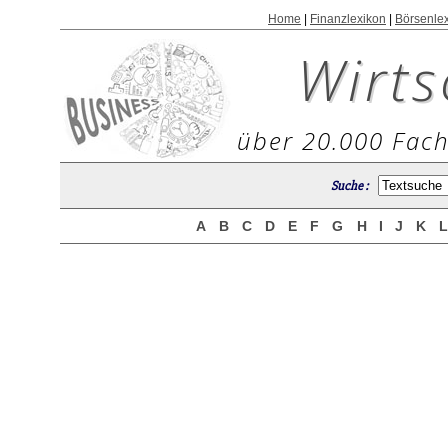
Home
|
Finanzlexikon
|
Börsenle
Wirts
über 20.000 Fach
Suche :
A
B
C
D
E
F
G
H
I
J
K