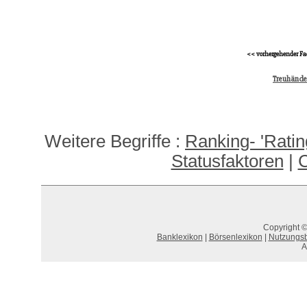
<< vorhergehender Fa
Treuhände
Weitere Begriffe :
Ranking- 'Rati
Statusfaktoren
|
C
Copyright ©
Banklexikon
|
Börsenlexikon
|
Nutzungs
A