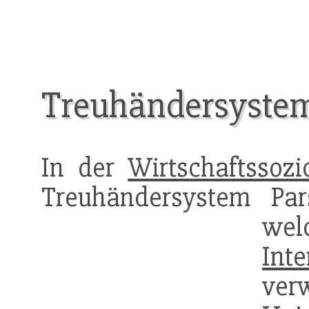
Treuhändersyste
In der
Wirtschaftssozi
Treuhändersystem Pa
we
Inte
ver