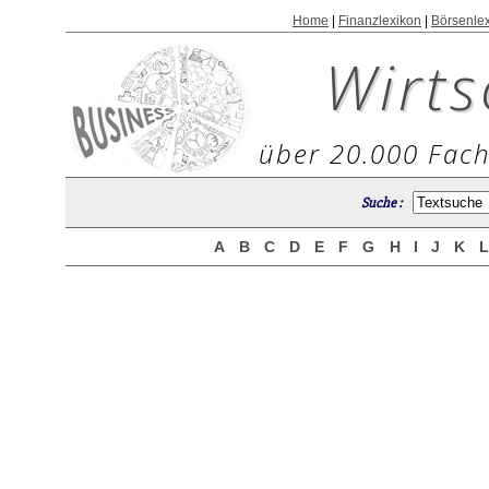
Home
|
Finanzlexikon
|
Börsenle
Wirts
über 20.000 Fach
Suche :
A
B
C
D
E
F
G
H
I
J
K