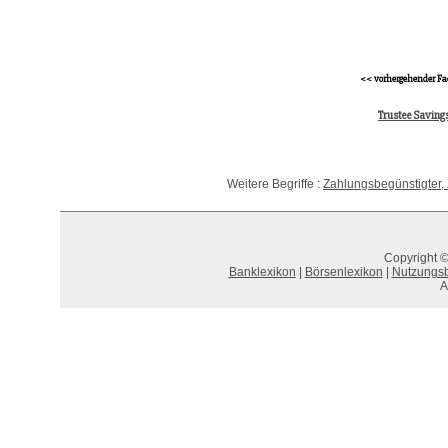
<< vorhergehender Fa
Trustee Saving
Weitere Begriffe :
Zahlungsbegünstigter
Copyright ©
Banklexikon
|
Börsenlexikon
|
Nutzungs
A