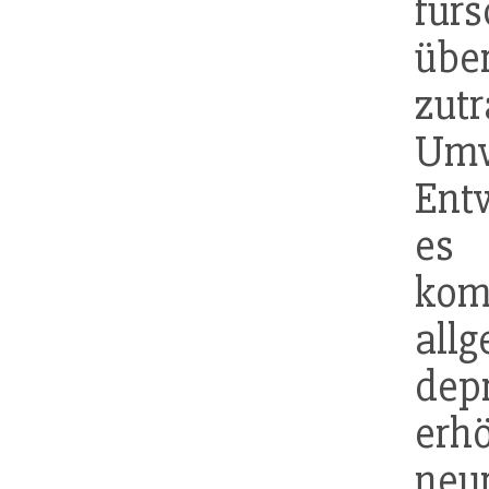
fürs
übe
zut
Umw
Ent
es 
kom
all
dep
erh
neu