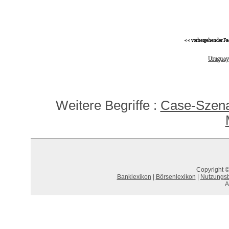
<< vorhergehender Fa
Uruguay
Weitere Begriffe :
Case-Szena
Copyright ©
Banklexikon
|
Börsenlexikon
|
Nutzungs
A