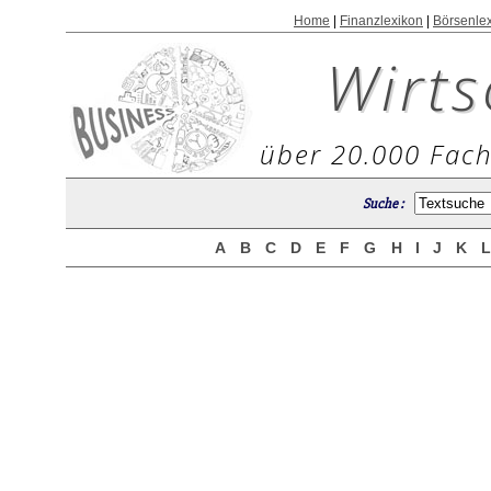
Home
|
Finanzlexikon
|
Börsenle
Wirts
über 20.000 Fach
Suche :
A
B
C
D
E
F
G
H
I
J
K