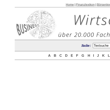
Home
|
Finanzlexikon
|
Börsenle
Wirts
über 20.000 Fach
Suche :
A
B
C
D
E
F
G
H
I
J
K