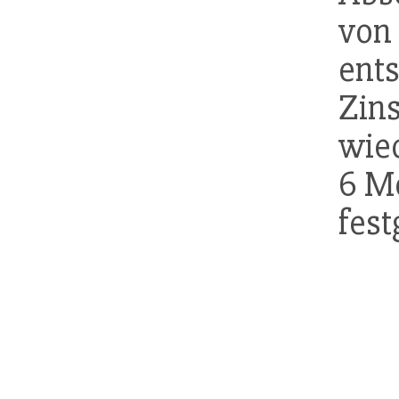
von
en
Zin
wied
6 M
fest