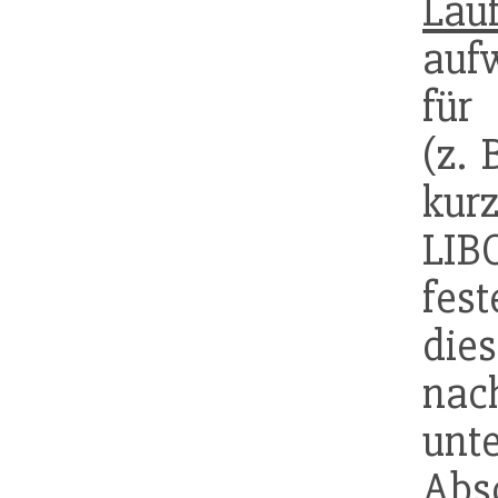
Lauf
auf
für
(z. 
kurz
LIB
fes
die
na
unt
Abs