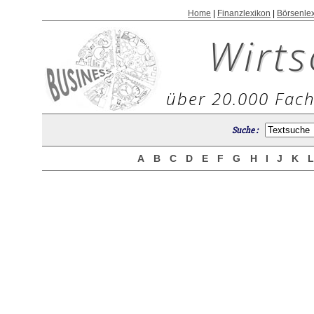
Home
|
Finanzlexikon
|
Börsenle
Wirts
über 20.000 Fach
Suche :
A
B
C
D
E
F
G
H
I
J
K