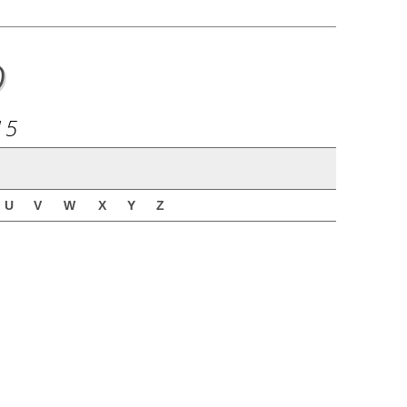
o
15
U
V
W
X
Y
Z