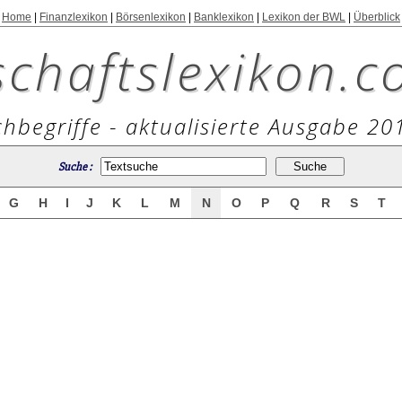
Home
|
Finanzlexikon
|
Börsenlexikon
|
Banklexikon
|
Lexikon der BWL
|
Überblick
schaftslexikon.c
hbegriffe - aktualisierte Ausgabe 20
Suche :
G
H
I
J
K
L
M
N
O
P
Q
R
S
T