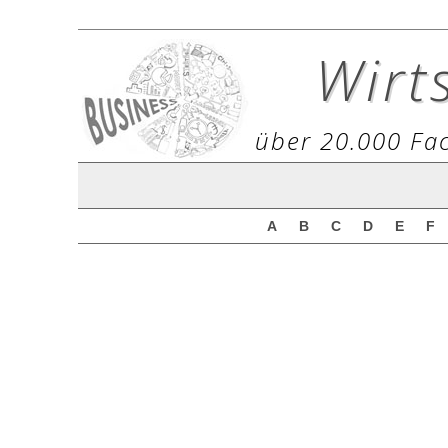
Wirt
über 20.000 Fac
A
B
C
D
E
F