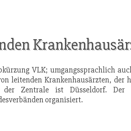
enden Krankenhausärz
bkürzung VLK; umgangssprachlich auch
n leitenden Krankenhausärzten, der he
z der Zentrale ist Düsseldorf. De
esverbänden organisiert.