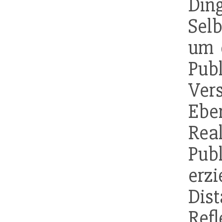
Din
Sel
um 
Pu
Ver
Eb
Rea
Pub
er
Dis
Refl