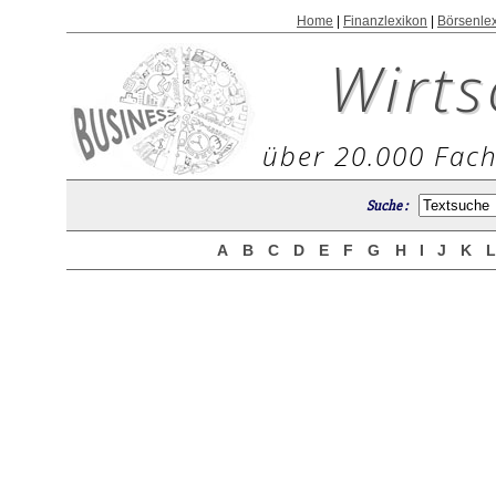
Home
|
Finanzlexikon
|
Börsenle
Wirts
über 20.000 Fach
Suche :
A
B
C
D
E
F
G
H
I
J
K