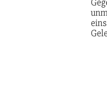
Ge
un
ein
Gel