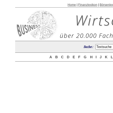
Home
|
Finanzlexikon
|
Börsenle
Wirts
über 20.000 Fach
Suche :
A
B
C
D
E
F
G
H
I
J
K