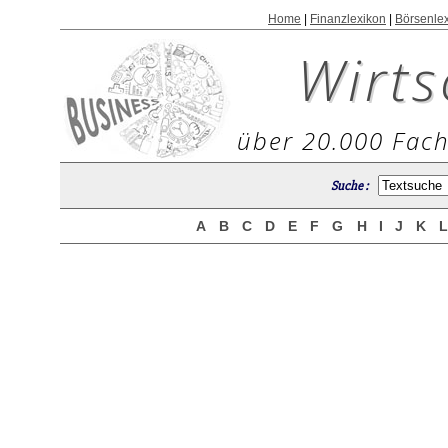
Home
|
Finanzlexikon
|
Börsenle
Wirts
über 20.000 Fach
Suche :
A
B
C
D
E
F
G
H
I
J
K