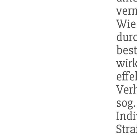
ver
Wi
du
be
wir
effe
Verh
sog
Ind
Str