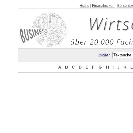
Home
|
Finanzlexikon
|
Börsenle
Wirts
über 20.000 Fach
Suche :
A
B
C
D
E
F
G
H
I
J
K