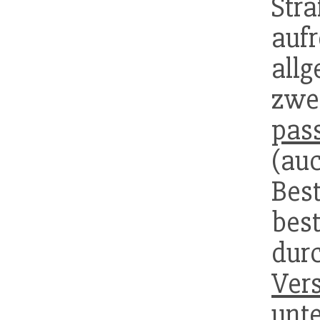
Str
auf
all
zwe
pas
(au
Bes
bes
durc
Vers
unt