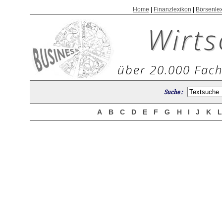
Home
|
Finanzlexikon
|
Börsenle
Wirts
über 20.000 Fach
Suche :
A
B
C
D
E
F
G
H
I
J
K