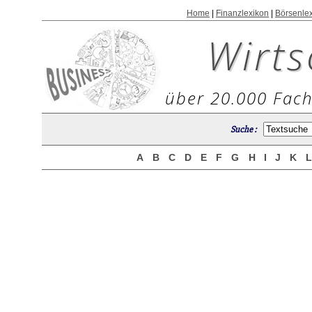
Home
|
Finanzlexikon
|
Börsenle
Wirts
über 20.000 Fach
Suche :
A
B
C
D
E
F
G
H
I
J
K