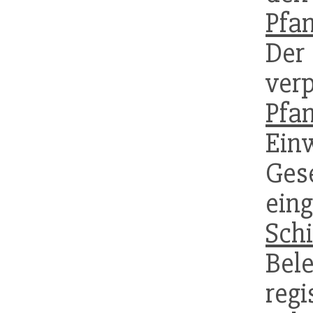
Pfa
Der
ve
Pfa
Ein
Ge
ein
Sch
Bel
reg