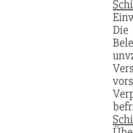
Sch
Ein
Di
Bel
unv
Ver
vo
Ver
be
Sch
Üb