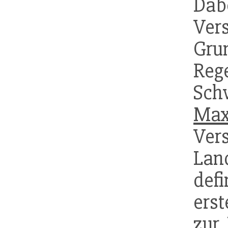
Dab
Ver
Gru
Reg
Sch
Max
Ver
Lan
def
ers
zur