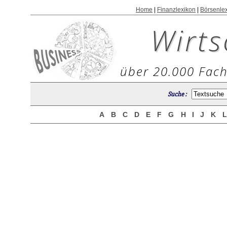
Home
|
Finanzlexikon
|
Börsenle
Wirts
über 20.000 Fach
Suche :
A
B
C
D
E
F
G
H
I
J
K