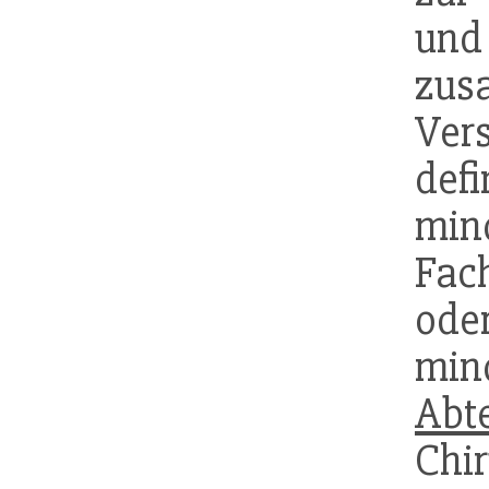
un
zu
Vers
def
mi
Fac
oder
mi
Abt
Chi