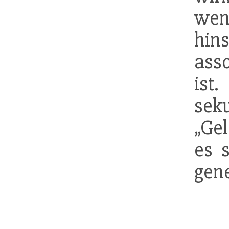
we
hin
ass
ist
se
„Ge
es 
gene