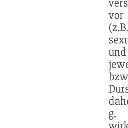
ver
vor
(z.
sex
und
jew
bzw
Dur
dahe
g
wir