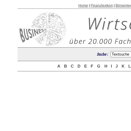
Home
|
Finanzlexikon
|
Börsenle
Wirts
über 20.000 Fach
Suche :
A
B
C
D
E
F
G
H
I
J
K