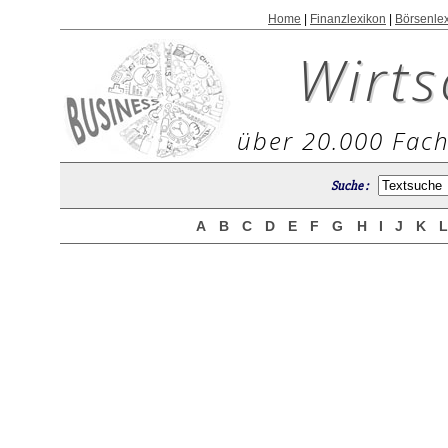
Home
|
Finanzlexikon
|
Börsenle
Wirts
über 20.000 Fach
Suche :
A
B
C
D
E
F
G
H
I
J
K