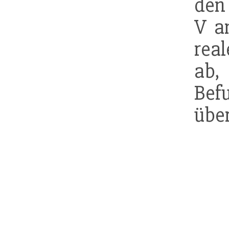
den
V a
rea
ab,
Bef
übe