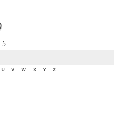
o
15
U
V
W
X
Y
Z