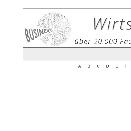
Wirt
über 20.000 Fac
A
B
C
D
E
F