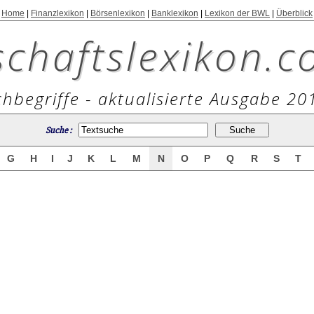
Home
|
Finanzlexikon
|
Börsenlexikon
|
Banklexikon
|
Lexikon der BWL
|
Überblick
schaftslexikon.c
hbegriffe - aktualisierte Ausgabe 20
Suche :
G
H
I
J
K
L
M
N
O
P
Q
R
S
T