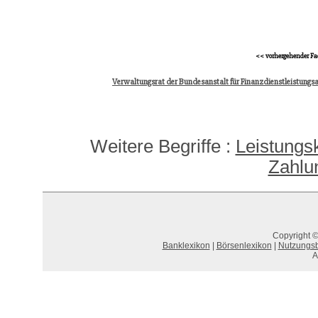
<< vorhergehender Fa
Verwaltungsrat der Bundesanstalt für Finanzdienstleistungsa
Weitere Begriffe :
Leistungs
Zahlu
Copyright ©
Banklexikon
|
Börsenlexikon
|
Nutzungs
A