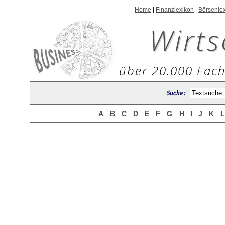
Home
|
Finanzlexikon
|
Börsenle
Wirts
über 20.000 Fach
Suche :
A
B
C
D
E
F
G
H
I
J
K