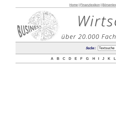
Home
|
Finanzlexikon
|
Börsenle
Wirts
über 20.000 Fach
Suche :
A
B
C
D
E
F
G
H
I
J
K