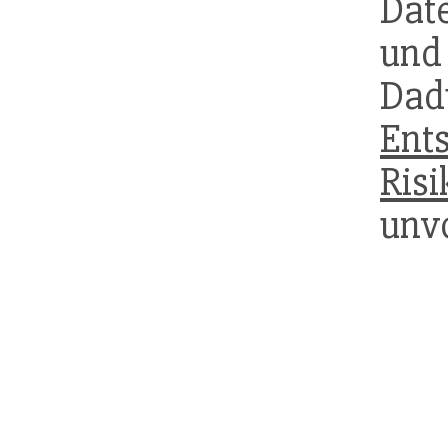
Date
und
Da
Ent
Risi
unv