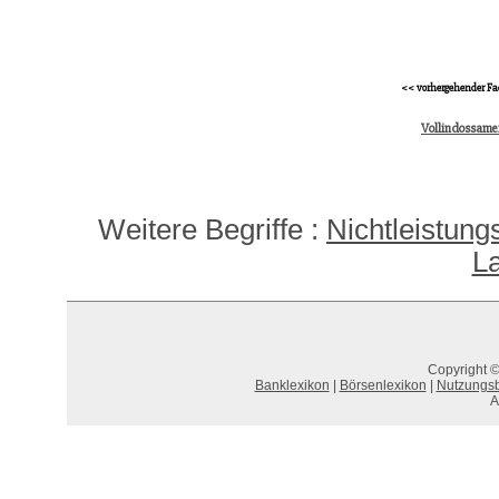
<< vorhergehender Fa
Vollindossamen
Weitere Begriffe :
Nichtleistung
La
Copyright ©
Banklexikon
|
Börsenlexikon
|
Nutzungs
A