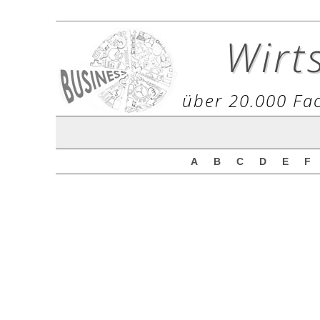
Wirt
über 20.000 Fac
A
B
C
D
E
F