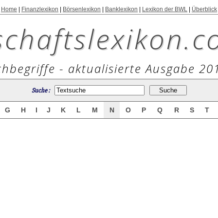
Home
|
Finanzlexikon
|
Börsenlexikon
|
Banklexikon
|
Lexikon der BWL
|
Überblick
schaftslexikon.c
hbegriffe - aktualisierte Ausgabe 20
Suche :
G
H
I
J
K
L
M
N
O
P
Q
R
S
T