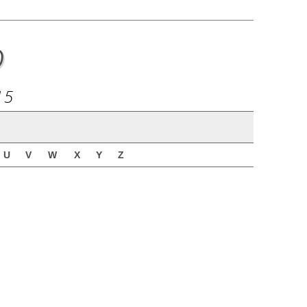
o
15
U
V
W
X
Y
Z