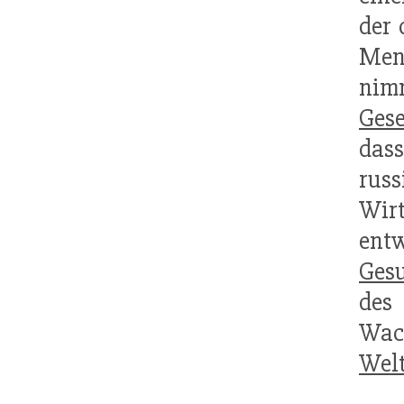
der 
Men
nimm
Gese
dass
rus
Wir
ent
Ges
des
Wac
Welt