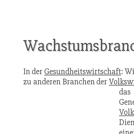
Wachstumsbran
In der
Gesundheitswirtschaft
: W
zu anderen Branchen der
Volkswi
das
Gen
Volk
Die
eine