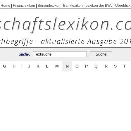
Home
|
Finanzlexikon
|
Börsenlexikon
|
Banklexikon
|
Lexikon der BWL
|
Überblick
schaftslexikon.c
hbegriffe - aktualisierte Ausgabe 20
Suche :
G
H
I
J
K
L
M
N
O
P
Q
R
S
T