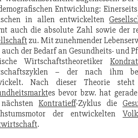
demografischen Entwicklung: Einerseit
schen in allen entwickelten
Gesellsc
t auch die absolute Zahl sowie der re
llschaft
zu. Mit zunehmender Lebenserw
 auch der Bedarf an Gesundheits- und Pf
sische Wirtschaftstheoretiker
Kondrat
tschaftszyklen – der nach ihm ben
wickelt. Nach dieser Theorie steh
undheitsmarkt
es bevor bzw. hat gerad
 nächsten
Kontratieff
-Zyklus die
Gesu
hstumsmotor der entwickelten
Volk
wirtschaft
.