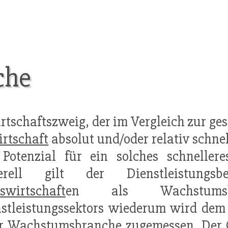
che
irtschaftszweig, der im Vergleich zur g
rtschaft
absolut und/oder relativ schn
 Potenzial für ein solches schneller
erell gilt der Dienstleistungsb
swirtschaft
en als Wachstumsb
nstleistungssektors wiederum wird de
r Wachstumsbranche zugemessen. Der G