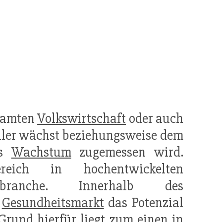
esamten
Volkswirtschaft
oder auch
eller wächst beziehungsweise dem
es
Wachstum
zugemessen wird.
ereich in hochentwickelten
ranche. Innerhalb des
m
Gesundheitsmarkt
das Potenzial
rund hierfür liegt zum einen in