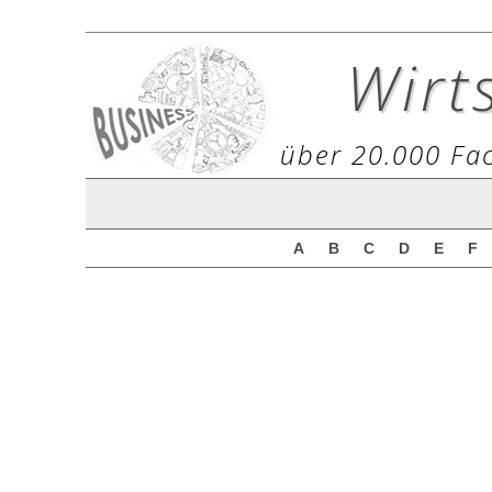
Wirt
über 20.000 Fac
A
B
C
D
E
F