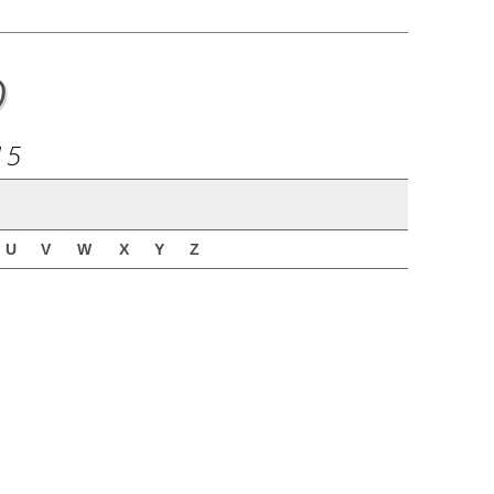
o
15
U
V
W
X
Y
Z