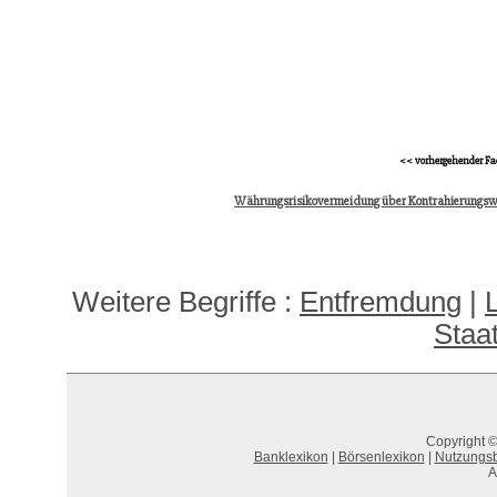
<< vorhergehender Fa
Währungsrisikovermeidung über Kontrahierungs
Weitere Begriffe :
Entfremdung
|
Staa
Copyright ©
Banklexikon
|
Börsenlexikon
|
Nutzungs
A