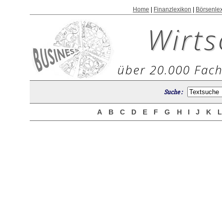
Home
|
Finanzlexikon
|
Börsenle
Wirts
über 20.000 Fach
Suche :
A
B
C
D
E
F
G
H
I
J
K