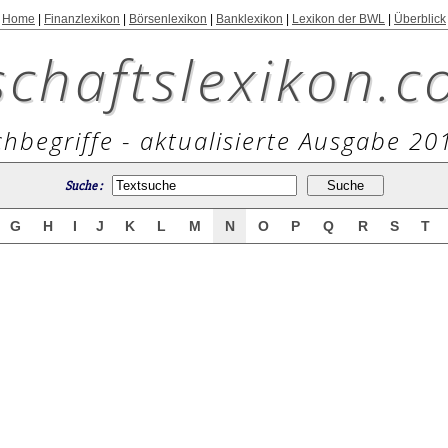
Home
|
Finanzlexikon
|
Börsenlexikon
|
Banklexikon
|
Lexikon der BWL
|
Überblick
schaftslexikon.c
hbegriffe - aktualisierte Ausgabe 20
Suche :
G
H
I
J
K
L
M
N
O
P
Q
R
S
T