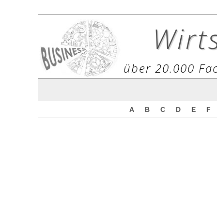
Wirt
über 20.000 Fac
A
B
C
D
E
F