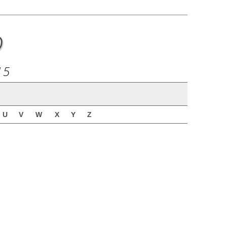
o
15
U
V
W
X
Y
Z