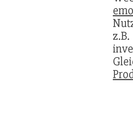
emo
Nut
z.B
inv
Gle
Pro