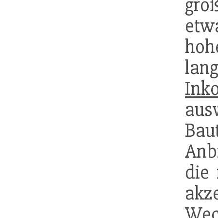
gro
etw
hoh
lan
Inko
aus
Bau
Anb
die 
akz
Wec