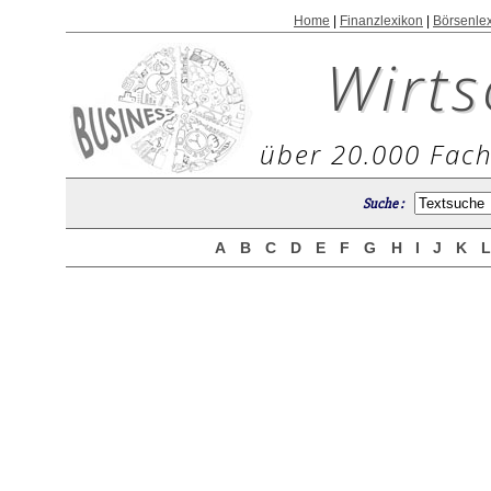
Home
|
Finanzlexikon
|
Börsenle
Wirts
über 20.000 Fach
Suche :
A
B
C
D
E
F
G
H
I
J
K