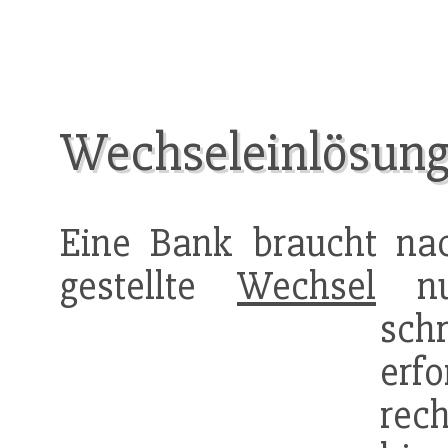
Wechseleinlösung
Eine Bank braucht na
gestellte
Wechsel
nur
sch
er
rec