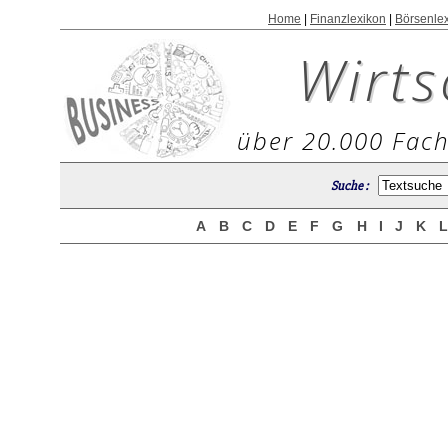
Home
|
Finanzlexikon
|
Börsenle
Wirts
über 20.000 Fach
Suche :
A
B
C
D
E
F
G
H
I
J
K